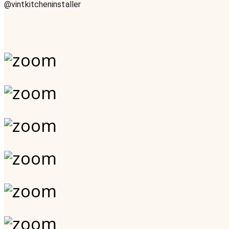
@vintkitcheninstaller