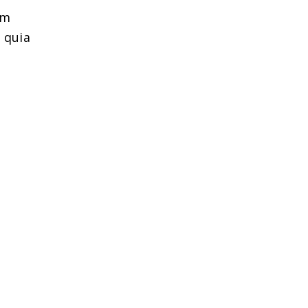
em
d quia