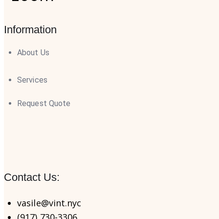
Information
About Us
Services
Request Quote
Contact Us:
vasile@vint.nyc
(917) 730-3306