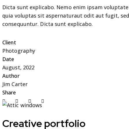
Dicta sunt explicabo. Nemo enim ipsam voluptat
quia voluptas sit aspernaturaut odit aut fugit, se
consequuntur. Dicta sunt explicabo.
Client
Photography
Date
August, 2022
Author
Jim Carter
Share
Twitter
Facebook
Share-email
Copy URL to clipboard
Creative portfolio