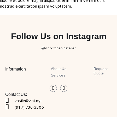
labore et dolore magna aliqua. Ut enim minim veniam quis
nostrud exercitation ipsam voluptatem.
Follow Us on Instagram
@vintkitcheninstaller
About Us
Request
Information
Quote
Services
Contact Us:
vasile@vint.nyc
(917) 730-3306